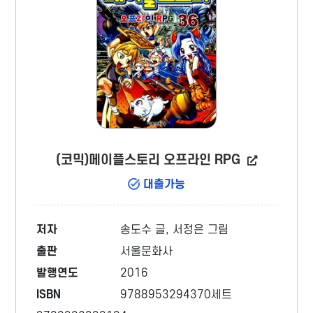
(코믹)메이플스토리 오프라인 RPG
대출가능
저자
송도수 글, 서정은 그림
출판
서울문화사
발행연도
2016
ISBN
9788953294370세트