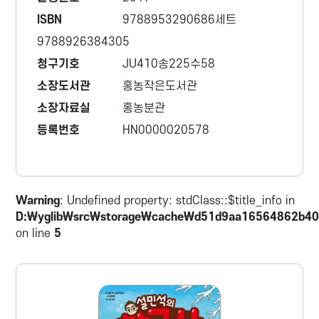
ISBN
9788953290686세트
9788926384305
청구기호
JU410송225수58
소장도서관
홍농작은도서관
소장자료실
홍농분관
등록번호
HN0000020578
Warning
: Undefined property: stdClass::$title_info in
D:\yglib\src\storage\cache\d51d9aa16564862b40
on line
5