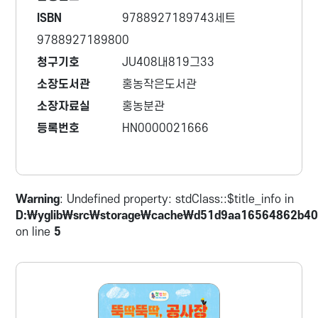
ISBN
9788927189743세트
9788927189800
청구기호
JU408내819그33
소장도서관
홍농작은도서관
소장자료실
홍농분관
등록번호
HN0000021666
Warning
: Undefined property: stdClass::$title_info in
D:\yglib\src\storage\cache\d51d9aa16564862b40
on line
5