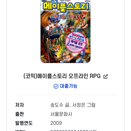
(코믹)메이플스토리 오프라인 RPG
대출가능
저자
송도수 글, 서정은 그림
출판
서울문화사
발행연도
2009