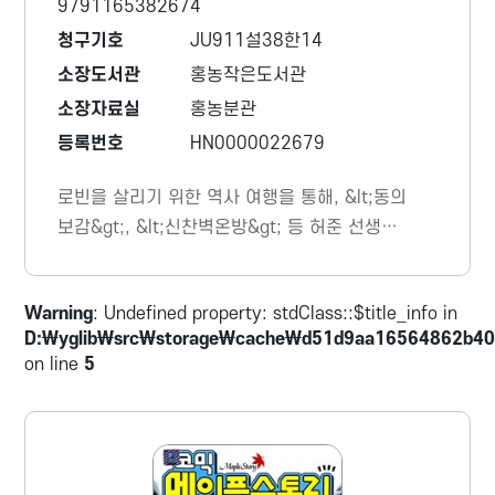
9791165382674
청구기호
JU911설38한14
소장도서관
홍농작은도서관
소장자료실
홍농분관
등록번호
HN0000022679
로빈을 살리기 위한 역사 여행을 통해, &lt;동의
보감&gt;, &lt;신찬벽온방&gt; 등 허준 선생님
의 위대한 의학 연구를 자세하게 다루었다. 그
리고 독약의 성분을 알아내기 위해 찾아간 조선
Warning
: Undefined property: stdClass::$title_info in
말기의 모습에서 아관파천의 가슴 아픈 역사와
D:\yglib\src\storage\cache\d51d9aa16564862b40
대한제국, 광무개혁에 대해 살펴본다.
on line
5