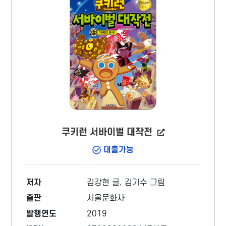
쿠키런 서바이벌 대작전
대출가능
저자
김강현 글, 김기수 그림
출판
서울문화사
발행연도
2019