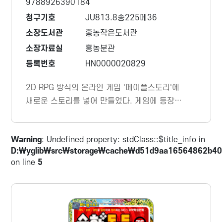
9788926390184
청구기호
JU813.8송225메36
소장도서관
홍농작은도서관
소장자료실
홍농분관
등록번호
HN0000020829
2D RPG 방식의 온라인 게임 '메이플스토리'에
새로운 스토리를 넣어 만들었다. 게임에 등장하
는 캐릭터에 맞는 성격과 특징, 기술 등을 새롭
게 부여했다.
Warning
: Undefined property: stdClass::$title_info in
D:\yglib\src\storage\cache\d51d9aa16564862b40
on line
5