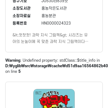
청구기호
JU530라839첫
소장도서관
홍농작은도서관
소장자료실
홍농분관
등록번호
HN0000024323
&lt;첫첫첫! 과학 지식 그림책&gt; 시리즈는 유
아의 눈높이에 꼭 맞춘 과학 지식 그림책이다.
세상을 폭넓게 탐색하기 시작하는 만 3~5세의
유아들이 어렵지 않게 읽을 수 있는 난이도와
Warning
: Undefined property: stdClass::$title_info in
흥미로운 내용으로 구성되어 있어 우리 아이들
D:\yglib\src\storage\cache\d51d9aa16564862b40
이 과학에 더욱 흥미를 느끼게 도와준다.
on line
5