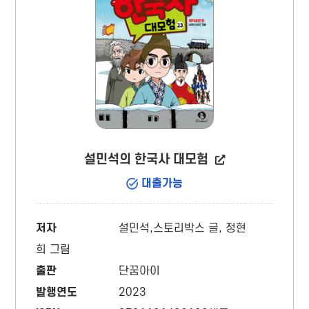
설민석의 한국사 대모험
대출가능
저자
설민석,스토리박스 글, 정현
희 그림
출판
단꿈아이
발행연도
2023