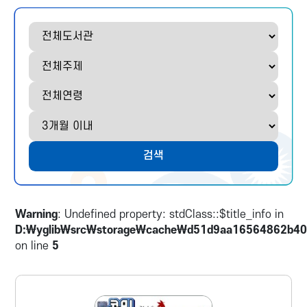
도
주
연
기
서
제
령
간
관
검색
Warning
: Undefined property: stdClass::$title_info in
D:\yglib\src\storage\cache\d51d9aa16564862b40
on line
5