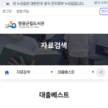
공식 누리
이 누리집은 대한민국 공식 전자정부 누리집입니다.
통
로그인
회원가입
합
검
색
자료검색
본
home
자료검색
대출베스트
문
시
작
대출베스트