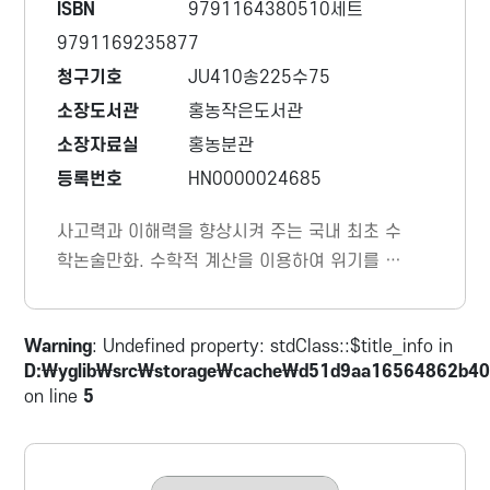
ISBN
9791164380510세트
9791169235877
청구기호
JU410송225수75
소장도서관
홍농작은도서관
소장자료실
홍농분관
등록번호
HN0000024685
사고력과 이해력을 향상시켜 주는 국내 최초 수
학논술만화. 수학적 계산을 이용하여 위기를 탈
출하고, 사건을 해결하는 이야기를 통해 수학에
흥미를 느끼고 논리적인 깨달음을 얻을 수 있는
Warning
: Undefined property: stdClass::$title_info in
흥미진진한 수학만화이다.
D:\yglib\src\storage\cache\d51d9aa16564862b40
on line
5