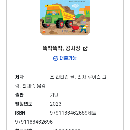
뚝딱뚝딱, 공사장
대출가능
저자
조 라티건 글, 리자 루이스 그
림, 최재숙 옮김
출판
기탄
발행연도
2023
ISBN
9791166462689세트
9791166462696