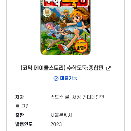
(코믹 메이플스토리) 수학도둑:종합편
대출가능
저자
송도수 글, 서정 엔터테인먼
트 그림
출판
서울문화사
발행연도
2023