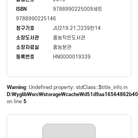
ISBN
9788990225009세트
9788990225146
청구기호
JU219.21그239한14
소장도서관
홍농작은도서관
소장자료실
홍농분관
등록번호
HN0000019339
Warning
: Undefined property: stdClass::$title_info in
D:\yglib\src\storage\cache\d51d9aa16564862b40
on line
5