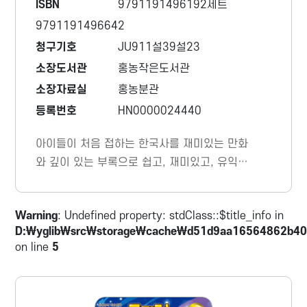
ISBN
9791191496192세트
9791191496642
청구기호
JU911설39설23
소장도서관
홍농작은도서관
소장자료실
홍농분관
등록번호
HN0000024440
아이들이 처음 접하는 한국사를 재미있는 만화
와 깊이 있는 부록으로 쉽고, 재미있고, 유익하
게 전달한다. 우리 아이들이 놀이하듯 즐겁게
한국사를 접하며 한국사에 관심을 가지고, 나아
Warning
: Undefined property: stdClass::$title_info in
가 한국사를 사랑하는 어린이로 성장하게 도와
D:\yglib\src\storage\cache\d51d9aa16564862b40
줄 것이다.
on line
5