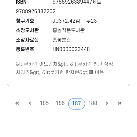
ISBN
9788926389447세트
9788926382202
청구기호
JU372.42김11쿠23
소장도서관
홍농작은도서관
소장자료실
홍농분관
등록번호
HN0000023448
&lt;쿠키런 어드벤처&gt;, &lt;쿠키런 펀펀 상식
시리즈&gt;, &lt;쿠키런 한자런&gt;에 이은 쿠
키런 베스트셀러 학습만화 시리즈 &lt;쿠키런
서바이벌 대작전&gt; 제23권. 배를 잡는 코믹
함과 유용한 안전상식디 담겨있는 학습만화이
185
186
188
187
다.