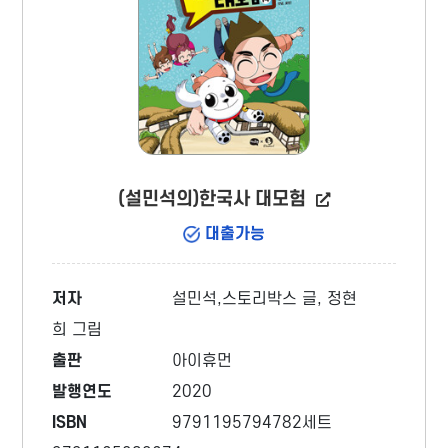
(설민석의)한국사 대모험
대출가능
저자
설민석,스토리박스 글, 정현
희 그림
출판
아이휴먼
발행연도
2020
ISBN
9791195794782세트