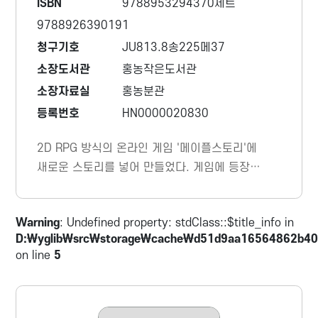
ISBN
9788953294370세트
9788926390191
청구기호
JU813.8송225메37
소장도서관
홍농작은도서관
소장자료실
홍농분관
등록번호
HN0000020830
2D RPG 방식의 온라인 게임 '메이플스토리'에
새로운 스토리를 넣어 만들었다. 게임에 등장하
는 캐릭터에 맞는 성격과 특징, 기술 등을 새롭
게 부여했다.
Warning
: Undefined property: stdClass::$title_info in
D:\yglib\src\storage\cache\d51d9aa16564862b40
on line
5