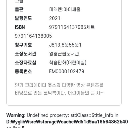
그림
출판
미래엔:아이세움
발행연도
2021
ISBN
9791164137985세트
9791164138005
청구기호
J813.8웃55웃1
소장도서관
영광군립도서관
소장자료실
학습만화(어린이실)
등록번호
EM0000102479
인기 크리에이터 웃소의 다양한 영상 콘텐츠를
바탕으로 만든 코믹북이다. 어린이들의 큰 사랑
을 받고 있는 '유형별 공감' 콘텐츠부터 요리 콘
텐츠 '쿡소', 각종 미션을 수행하는 '하찮은 대
Warning
: Undefined property: stdClass::$title_info in
회' 등 웃소의 재치 있는 콘텐츠를 한곳에 다 모
D:\yglib\src\storage\cache\d51d9aa16564862b40
았다.