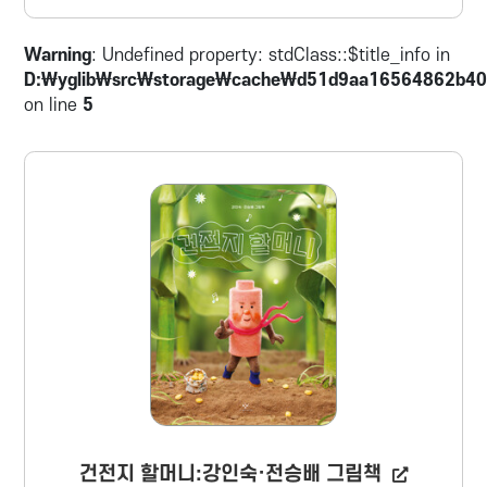
어딘가 싸늘한 서준이, 그리고 질투심에 불타는
수지의 계략까지! 깨발랄 초등 청춘들이 펼치는
Warning
: Undefined property: stdClass::$title_info in
학교생활 로맨스를 만화로 즐겨 보자.
D:\yglib\src\storage\cache\d51d9aa16564862b40
on line
5
건전지 할머니:강인숙·전승배 그림책