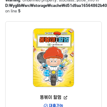
Warning
: Undefined property: stdClass::$title_info in
생활 방식을 살펴본다.
D:\yglib\src\storage\cache\d51d9aa16564862b40
on line
5
똥볶이 할멈
대출가능