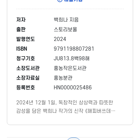
저자
백희나 지음
출판
스토리보울
발행연도
2024
ISBN
9791198807281
청구기호
JU813.8백98해
소장도서관
홍농작은도서관
소장자료실
홍농분관
등록번호
HN0000025486
2024년 12월 1일, 독창적인 상상력과 따뜻한
감성을 담은 백희나 작가의 신작 《해피버쓰데
이》가 출간됐다. 《알사탕 제조법》에 이어 스토
리보울에서 선보이는 백희나 작가의 두 번째 신
작 그림책이다. 이 책은 생일 선물로 받은 하루