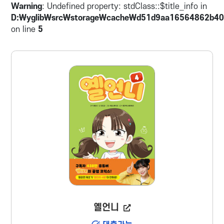
Warning
: Undefined property: stdClass::$title_info in
등학교 이사장은 떡볶이 가게의 위생 문제를 들
D:\yglib\src\storage\cache\d51d9aa16564862b40
먹이며 아이들에게 ‘떡볶이 가게 출입 금지
on line
5
령’을 내린다.
옐언니