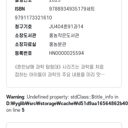
발행연도
2025
ISBN
9788934935179세트
9791173321610
청구기호
JU404흔91과14
소장도서관
홍농작은도서관
소장자료실
홍농분관
등록번호
HN0000025594
《흔한남매 과학 탐험대》 시리즈는 과학을 처음
접하는 아이들이 과학의 주요 내용을 미리 맛볼
수 있는 초등 과학 입문서이다. 흔한남매가 최
고의 과학 전문가들과 함께 우주, 지구와 달, 우
Warning
: Undefined property: stdClass::$title_info in
리 몸 등을 여행하며 쉽고 재미있게 과학 지식
D:\yglib\src\storage\cache\d51d9aa16564862b40
을 배운다.
on line
5