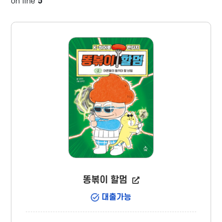
on line
5
똥볶이 할멈
대출가능