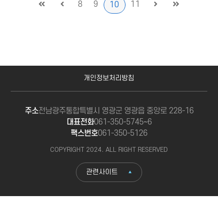
8
9
11
10
에 한 벌씩 새로운 옷이 걸려 있는 마법의 옷장
을 통해 다시 활기를 되찾아가는 얼룩말 소녀
‘제브리나’의 이야기를 담고 있다.
개인정보처리방침
주소
전남광주통합특별시 영광군 영광읍 중앙로 228-16
대표전화
061-350-5745~6
팩스번호
061-350-5126
COPYRIGHT 2024. ALL RIGHT RESERVED
관련사이트