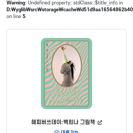
Warning
: Undefined property: stdClass::$title_info in
로 어린이 독자의 사랑을 받은 ‘건전지 가족’ 시
D:\yglib\src\storage\cache\d51d9aa16564862b40
리즈 신작이다.
on line
5
해피버쓰데이:백희나 그림책
대출가능