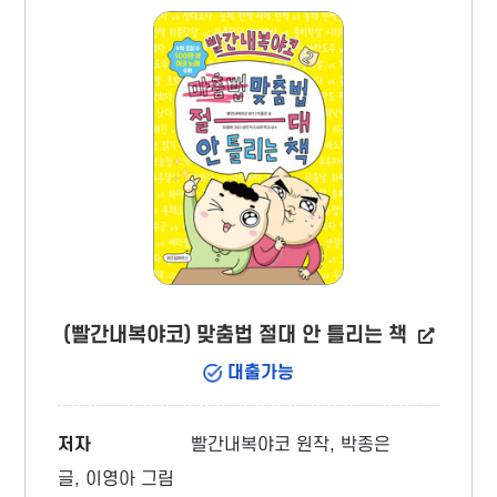
(빨간내복야코) 맞춤법 절대 안 틀리는 책
대출가능
저자
빨간내복야코 원작, 박종은
글, 이영아 그림