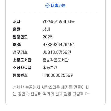
대출가능
저자
강인숙,전승배 지음
출판
창비
발행연도
2025
ISBN
9788936429454
청구기호
JU813.8강69건
소장도서관
홍농작은도서관
소장자료실
홍농분관
등록번호
HN0000025599
섬세한 손끝에서 사랑스러운 세계를 만들어 내
는 강인숙·전승배 작가의 입체 촬영 그림책 『건
전지 할머니』가 출간되었다. 가족 간의 사랑과
생활 속 안전 지침을 재치 있게 결합한 이야기