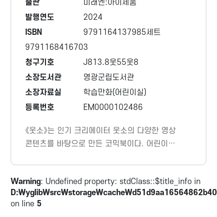
출판
미래엔:아이세움
발행연도
2024
ISBN
9791164137985세트
9791168416703
청구기호
J813.8웃55웃8
소장도서관
영광군립도서관
소장자료실
학습만화(어린이실)
등록번호
EM0000102486
《웃소》는 인기 크리에이터 웃소의 다양한 영상
콘텐츠를 바탕으로 만든 코믹북이다. 어린이들
의 큰 사랑을 받고 있는 ‘유형별 공감’ 콘텐츠부
터 요리 콘텐츠 ‘쿡소’, 각종 미션을 수행하는
Warning
: Undefined property: stdClass::$title_info in
‘하찮은 대회’ 등 웃소의 재치 있는 콘텐츠를 한
D:\yglib\src\storage\cache\d51d9aa16564862b40
곳에 다 모아 두었다.
on line
5