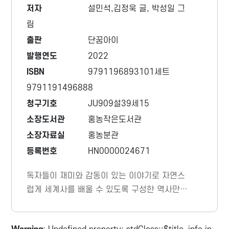
저자
설민석,김정욱 글, 박성일 그
림
출판
단꿈아이
발행연도
2022
ISBN
9791196893101세트
9791191496888
청구기호
JU909설39세15
소장도서관
홍농작은도서관
소장자료실
홍농분관
등록번호
HN0000024671
독자들이 재미와 감동이 있는 이야기로 자연스
럽게 세계사를 배울 수 있도록 구성한 역사만화
이다. 이번에는 세계를 정복한 몽골의 지도자
칭기즈 칸을 만나고, 초원에 살던 몽골인들의