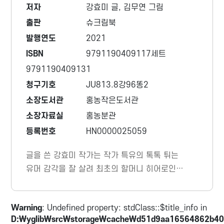
저자
강효미 글, 김무연 그림
출판
슈크림북
발행연도
2021
ISBN
9791190409117세트
9791190409131
청구기호
JU813.8강96똥2
소장도서관
홍농작은도서관
소장자료실
홍농분관
등록번호
HN0000025059
글을 쓴 강효미 작가는 작가 특유의 톡톡 튀는
유머 감각을 잘 살려 최초의 할머니 히어로인
‘똥볶이 할멈’과 조수 ‘치즈’의 캐릭터를 완벽히
입체적으로 구현해 냈다. 동시에 작품 속 아이
Warning
: Undefined property: stdClass::$title_info in
들의 고민을 결코 가볍지 않고 진중하게 다루었
D:\yglib\src\storage\cache\d51d9aa16564862b40
다.