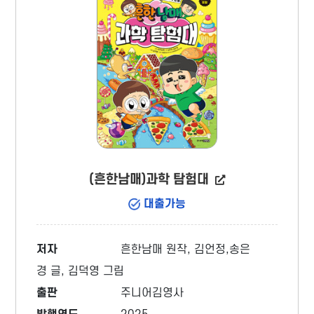
(흔한남매)과학 탐험대
대출가능
저자
흔한남매 원작, 김언정,송은
경 글, 김덕영 그림
출판
주니어김영사