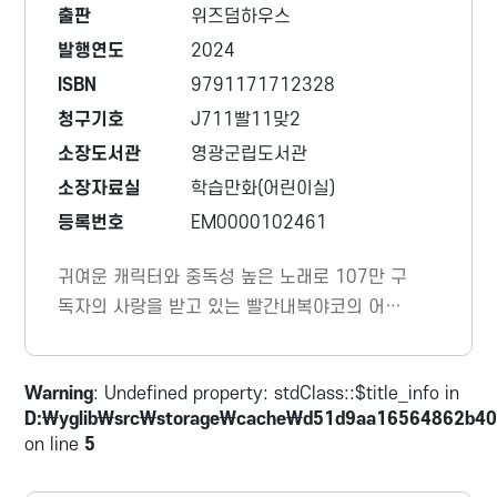
출판
위즈덤하우스
발행연도
2024
ISBN
9791171712328
청구기호
J711빨11맞2
소장도서관
영광군립도서관
소장자료실
학습만화(어린이실)
등록번호
EM0000102461
귀여운 캐릭터와 중독성 높은 노래로 107만 구
독자의 사랑을 받고 있는 빨간내복야코의 어린
이 맞춤법 교양 툰 &lt;빨간내복야코 맞춤법 절
대 안 틀리는 책&gt;이 2권으로 더 강력하게 돌
Warning
: Undefined property: stdClass::$title_info in
아왔다. 맞춤법 강박증 야코와 맞춤법 파괴범
D:\yglib\src\storage\cache\d51d9aa16564862b40
사동이의 톡톡 튀는 카톡 대화를 통해 초등 교
on line
5
과서 속 필수 맞춤법을 자연스럽게 익힌다.