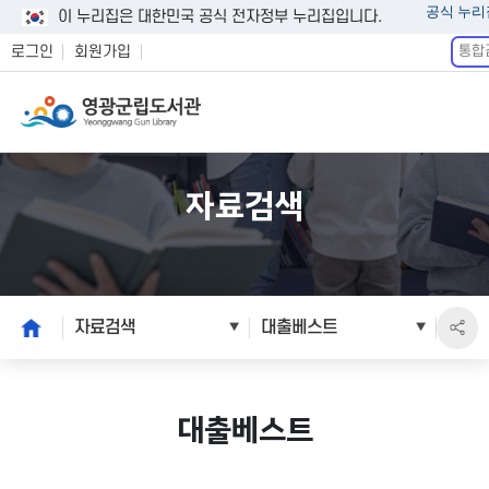
공식 누리
이 누리집은 대한민국 공식 전자정부 누리집입니다.
통
로그인
회원가입
합
검
색
자료검색
본
home
자료검색
대출베스트
문
시
작
대출베스트