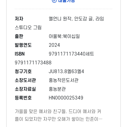
대출가능
저자
옐언니 원작, 안도감 글, 라임
스튜디오 그림
출판
아울북:북이십일
발행연도
2024
ISBN
9791171173440세트
9791171173488
청구기호
JU813.8옐63옐4
소장도서관
홍농작은도서관
소장자료실
홍농분관
등록번호
HN0000025349
가을을 맞은 예서와 친구들. 드디어 예서와 커
플이 되었지만 자꾸만 오해가 쌓이는 민준이와