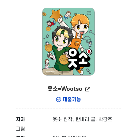
웃소=Wootso
대출가능
저자
웃소 원작, 한바리 글, 박강호
그림