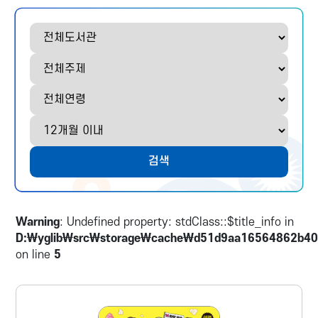
도
주
연
기
서
제
령
간
관
검색
Warning
: Undefined property: stdClass::$title_info in
D:\yglib\src\storage\cache\d51d9aa16564862b40
on line
5