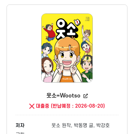
웃소=Wootso
대출중 (반납예정 : 2026-08-20)
저자
웃소 원작, 박동명 글, 박강호