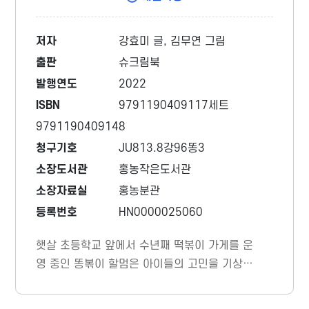
저자
강효미 글, 김무연 그림
출판
슈크림북
발행연도
2022
ISBN
9791190409117세트
9791190409148
청구기호
JU813.8강96똥3
소장도서관
홍농작은도서관
소장자료실
홍농분관
등록번호
HN0000025060
햇살 초등학교 앞에서 수년째 떡볶이 가게를 운
영 중인 똥볶이 할멈은 아이들의 고민을 기상천
외한 방법으로 해결해 주는 슈퍼 히어로이다.
그러나 평소 할멈을 눈엣가시처럼 여긴 햇살 초