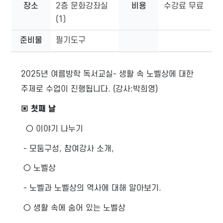
장소
2층 문화강좌실
비용
수강료 무료
(1)
준비물
필기도구
2025년 여름방학 독서교실- 생활 속 노벨상에 대한
주제로 수업이 진행됩니다. (강사:박희영)
▣ 첫째 날
○ 이야기 나누기
- 모둠구성, 참여강사 소개,
○ 노벨상
- 노벨과 노벨상의 역사에 대해 알아보기.
○ 생활 속에 숨어 있는 노벨상