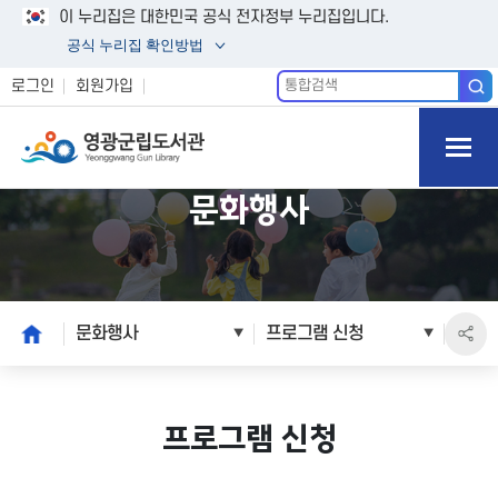
이 누리집은 대한민국 공식 전자정부 누리집입니다.
공식 누리집 확인방법
통
로그인
회원가입
합
모바일
검
색
메뉴 버
튼 열기
문화행사
본
home
문화행사
프로그램 신청
문
시
작
프로그램 신청