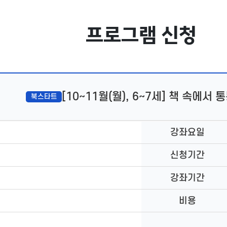
프로그램 신청
[10~11월(월), 6~7세] 책 속에서 통
북스타트
강좌요일
신청기간
강좌기간
비용