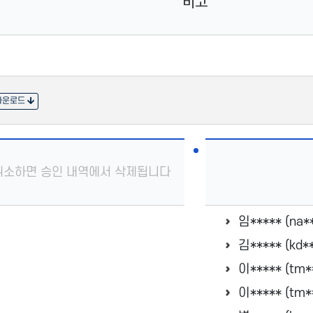
비고
다운로드
취소하면 승인 내역에서 삭제됩니다
임***** (na*
김***** (kd*
이***** (tm*
이***** (tm*