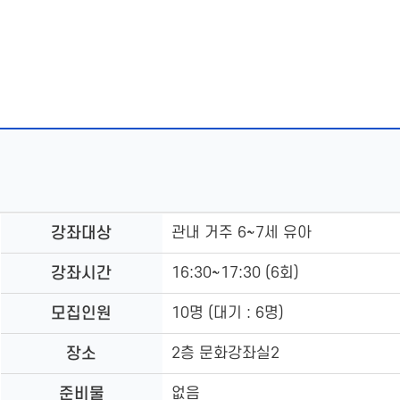
문
시
작
강좌대상
관내 거주 6~7세 유아
프
로
강좌시간
16:30~17:30 (6회)
그
램
모집인원
10명 (대기 : 6명)
정
보
장소
2층 문화강좌실2
준비물
없음