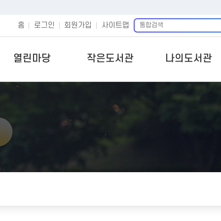
통
홈
로그인
회원가입
사이트맵
합
검
색
열린마당
작은도서관
나의도서관