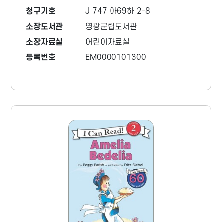
청구기호
J 747 아69하 2-8
소장도서관
영광군립도서관
소장자료실
어린이자료실
등록번호
EM0000101300