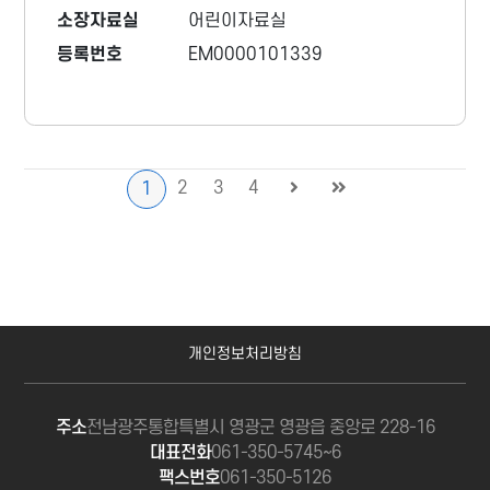
소장자료실
어린이자료실
등록번호
EM0000101339
2
3
4
1
개인정보처리방침
주소
전남광주통합특별시 영광군 영광읍 중앙로 228-16
대표전화
061-350-5745~6
팩스번호
061-350-5126