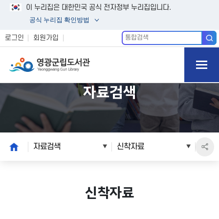
이 누리집은 대한민국 공식 전자정부 누리집입니다.
공식 누리집 확인방법
통
로그인
회원가입
합
모바일
검
색
메뉴 버
튼 열기
자료검색
본
home
자료검색
신착자료
문
시
작
신착자료