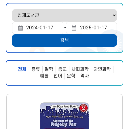
도
서
관
~
조
조
선
회
회
택
검색
시
종
작
료
일
일
전체
총류
철학
종교
사회과학
자연과학
예술
언어
문학
역사