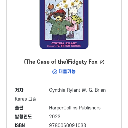
(The Case of the)Fidgety Fox
대출가능
저자
Cynthia Rylant 글, G. Brian
Karas 그림
출판
HarperCollins Publishers
발행연도
2023
ISBN
9780060091033