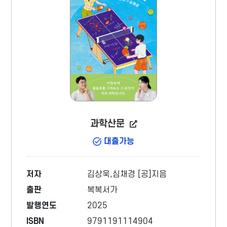
과학산문
대출가능
저자
김상욱,심채경 [공]지음
출판
복복서가
발행연도
2025
ISBN
9791191114904