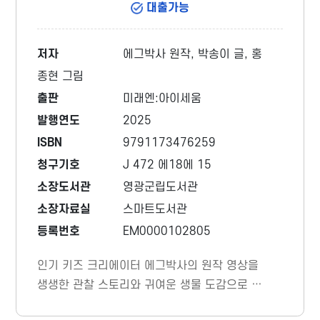
대출가능
저자
에그박사 원작, 박송이 글, 홍
종현 그림
출판
미래엔:아이세움
발행연도
2025
ISBN
9791173476259
청구기호
J 472 에18에 15
소장도서관
영광군립도서관
소장자료실
스마트도서관
등록번호
EM0000102805
인기 키즈 크리에이터 에그박사의 원작 영상을
생생한 관찰 스토리와 귀여운 생물 도감으로 재
구성한 자연 생물 관찰 만화이다. 과학자, 철학