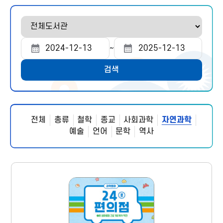
도
서
관
~
조
조
선
회
회
택
검색
시
종
작
료
일
일
전체
총류
철학
종교
사회과학
자연과학
예술
언어
문학
역사