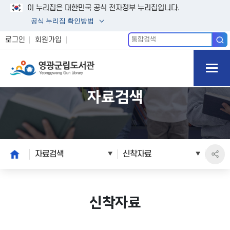
이 누리집은 대한민국 공식 전자정부 누리집입니다.
공식 누리집 확인방법
통
로그인
회원가입
합
모바일
검
색
메뉴 버
튼 열기
자료검색
본
home
자료검색
신착자료
문
시
작
신착자료