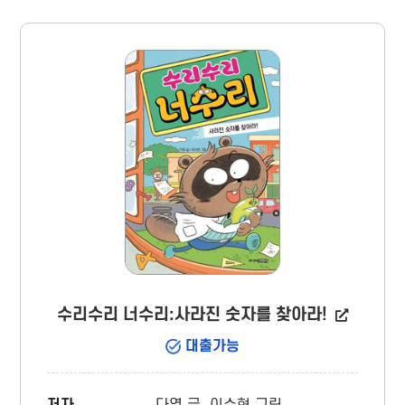
가, 예술가의 눈으로 곤충의 삶을 관찰했던 프
랑스의 곤충학자 파브르의《곤충기》처럼 에그박
사의 눈으로 바라본 신비롭고 놀라운 자연 생물
의 이야기가 가득하다.
수리수리 너수리:사라진 숫자를 찾아라!
대출가능