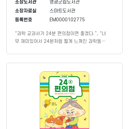
소장도서관
영광군립도서관
소장자료실
스마트도서관
등록번호
EM0000102775
“과학 교과서가 24분 편의점이면 좋겠다.”, “너
무 재미있어서 24분처럼 짧게 느껴진 과학동
화!”라는 호평을 받으며 초등학생 독자들의 마
음을 사로잡은 과학동화 &lt;24분 편의점&gt;
이 두 번째 이야기로 돌아왔다.