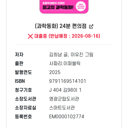
(과학동화) 24분 편의점
대출중 (반납예정 : 2026-08-16)
저자
김희남 글, 이유진 그림
출판
사파리:이퍼블릭
발행연도
2025
ISBN
9791169514101
청구기호
J 404 김98이 1
소장도서관
영광군립도서관
소장자료실
스마트도서관
등록번호
EM0000102774