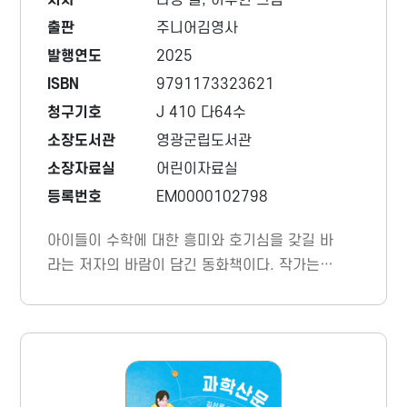
저자
다영 글, 이수현 그림
출판
주니어김영사
발행연도
2025
ISBN
9791173323621
청구기호
J 410 다64수
소장도서관
영광군립도서관
소장자료실
어린이자료실
등록번호
EM0000102798
아이들이 수학에 대한 흥미와 호기심을 갖길 바
라는 저자의 바람이 담긴 동화책이다. 작가는
아이들에게 “만약 숫자가 사라진 세상이 된다
면?”이라는 기발한 상상을 던진다. 숫자마싯초
가 마을의 모든 숫자를 먹어 치워버리자 세상은
큰 혼란에 빠지는데...