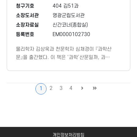
청구기호
404 김51과
소장도서관
영광군립도서관
소장자료실
신간코너(종합실)
등록번호
EM0000102730
물리학자 김상욱과 천문학자 심채경이 『과학산
문』을 출간했다. 이 책은 ‘과학’산문일까, 과
학’산문’일까? 과학과 산문 사이 그 어디쯤에
서, 우리 곁의 과학자들은 때로 다정하고 주로
단단한 글을 주고받으며 심상한 일상과 심상찮
2
3
4
1
은 통찰을 나눈다.
개인정보처리방침