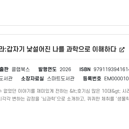
라:갑자기 낯설어진 나를 과학으로 이해하다
출판
클랩북스
발행연도
2026
ISBN
979119394161
도서관
소장자료실
스마트도서관
등록번호
EM000010
 없었던 이야기를 재미있게 전하는 &lt;호기심 많은 10대&gt; 
각각 변하는 감정을 ‘뇌과학’으로 소개하고, 퀴퀴한 체취를 ‘생물학