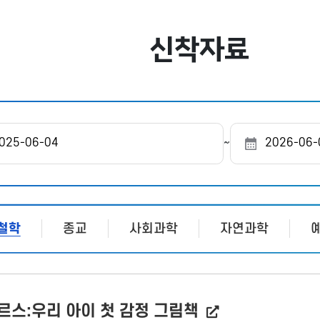
신착자료
도
~
서
관
선
택
철학
종교
사회과학
자연과학
르스:우리 아이 첫 감정 그림책