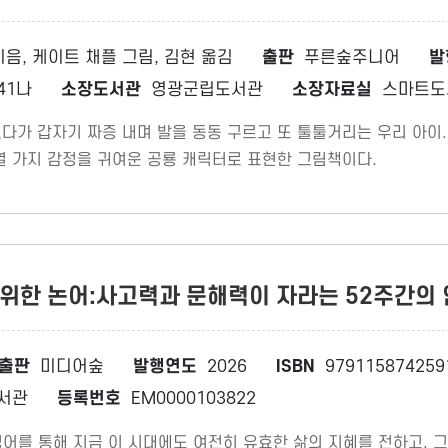
음, 케이트 채플 그림, 김현 옮김
출판
푸른숲주니어
발
에41나
소장도서관
영광군립도서관
소장자료실
스마트도
다가 갑자기 짜증 내며 발을 동동 구르고 또 툴툴거리는 우리 아이
열 가지 감정을 귀여운 공룡 캐릭터로 표현한 그림책이다.
대를 위한 논어:사고력과 문해력이 자라는 52주간의
출판
미디어숲
발행연도
2026
ISBN
979115874259
서관
등록번호
EM0000103822
어를 통해 지금 이 시대에도 여전히 유효한 삶의 지혜를 전하고, 그