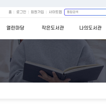
통
홈
로그인
회원가입
사이트맵
합
검
색
열린마당
작은도서관
나의도서관