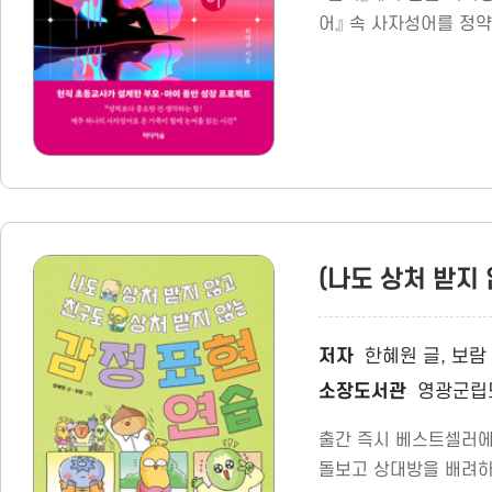
어』 속 사자성어를 정약
(나도 상처 받지
저자
한혜원 글, 보람
소장도서관
영광군립
출간 즉시 베스트셀러에 
돌보고 상대방을 배려하기