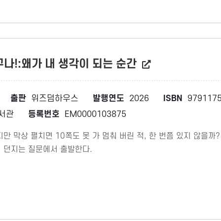
구나!:왜가 내 생각이 되는 순간
출판
위즈덤하우스
발행연도
2026
ISBN
9791175
서관
등록번호
EM0000103875
만 막상 펼치면 10쪽도 못 가 멈춰 버린 적, 한 번쯤 있지 않을
히 던지는 질문에서 출발한다.