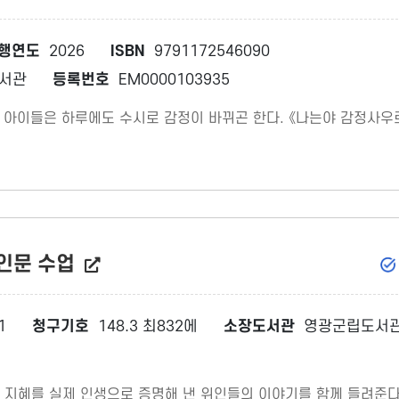
행연도
2026
ISBN
9791172546090
서관
등록번호
EM0000103935
. 아이들은 하루에도 수시로 감정이 바뀌곤 한다. 《나는야 감정사우
 인문 수업
1
청구기호
148.3 최832에
소장도서관
영광군립도서
 지혜를 실제 인생으로 증명해 낸 위인들의 이야기를 함께 들려준다.