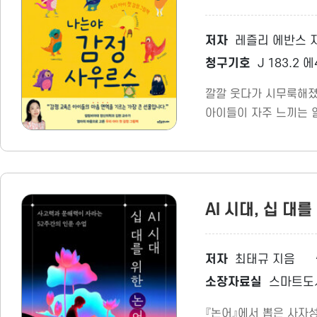
저자
레즐리 에반스 지
청구기호
J 183.2 
깔깔 웃다가 시무룩해졌
아이들이 자주 느끼는 
AI 시대, 십 
저자
최태규 지음
소장자료실
스마트도
『논어』에서 뽑은 사자성