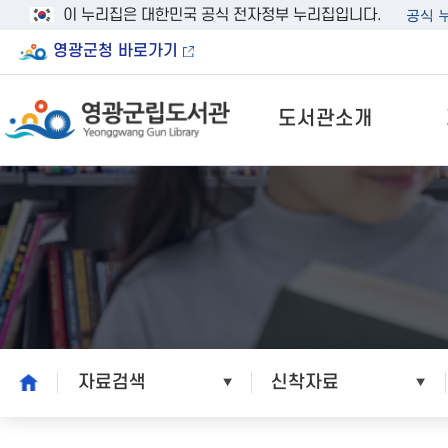
이 누리집은 대한민국 공식 전자정부 누리집입니다.
공식 
영광군청 바로가기
도서관소개
home
자료검색
신착자료
본