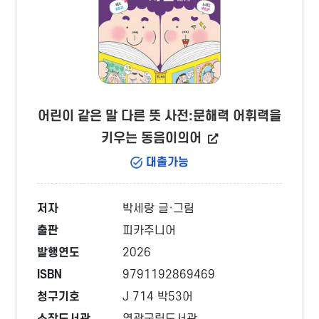
어린이 같은 말 다른 뜻 사전:문해력 어휘력을
키우는 동음이의어
대출가능
저자
박세랑 글·그림
출판
피카주니어
발행연도
2026
ISBN
9791192869469
청구기호
J 714 박53어