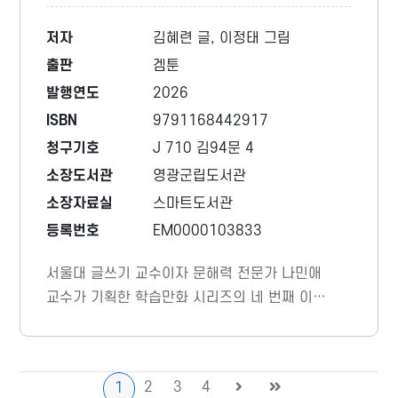
저자
김혜련 글, 이정태 그림
출판
겜툰
발행연도
2026
ISBN
9791168442917
청구기호
J 710 김94문 4
소장도서관
영광군립도서관
소장자료실
스마트도서관
등록번호
EM0000103833
서울대 글쓰기 교수이자 문해력 전문가 나민애
교수가 기획한 학습만화 시리즈의 네 번째 이야
기다. 말의 높낮이 조절하기, 문장의 호응 관계
알기, 속담의 참뜻 이해하기, 글의 제목 정하기
등 초등 국어에서 꼭 필요한 핵심 문해력 요소
2
3
4
1
들을 흥미로운 게임 미션 속에 담아냈다.