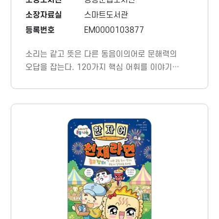
소장도서관
영광군립도서관
소장자료실
스마트도서관
등록번호
EM0000103877
소리는 같고 뜻은 다른 동음이의어로 문해력의
오답을 잡는다. 120가지 핵심 어휘를 이야기와
만화, 한자로 풀어내며 문해력·어휘력·사고력을
동시에 키운다. 대치동 현장에서 검증된 어린이
국어 처방전이다.