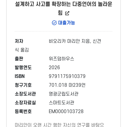
설계하고 사고를 확장하는 다중언어의 놀라운
힘
대출가능
저자
비오리카 마리안 지음, 신견
식 옮김
출판
위즈덤하우스
발행연도
2026
ISBN
9791175910379
청구기호
701.018 마239언
소장도서관
영광군립도서관
소장자료실
스마트도서관
등록번호
EM0000103728
마리안이 오랜 시간 행한 자신의 연구를 바탕으