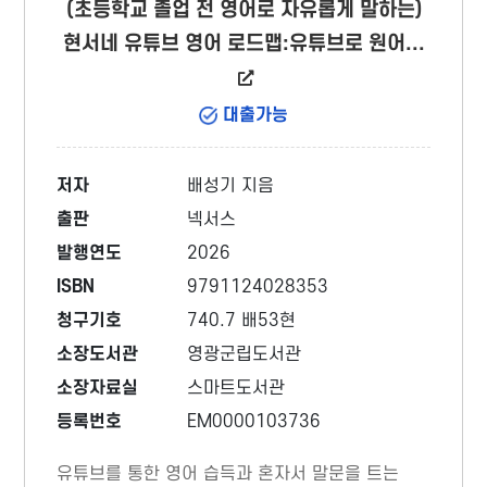
(초등학교 졸업 전 영어로 자유롭게 말하는)
현서네 유튜브 영어 로드맵:유튜브로 원어...
대출가능
저자
배성기 지음
출판
넥서스
발행연도
2026
ISBN
9791124028353
청구기호
740.7 배53현
소장도서관
영광군립도서관
소장자료실
스마트도서관
등록번호
EM0000103736
유튜브를 통한 영어 습득과 혼자서 말문을 트는