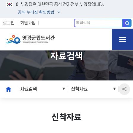
이 누리집은 대한민국 공식 전자정부 누리집입니다.
공식 누리집 확인방법
통
로그인
회원가입
합
모바일
검
색
메뉴 버
튼 열기
자료검색
본
home
자료검색
신착자료
문
시
작
신착자료