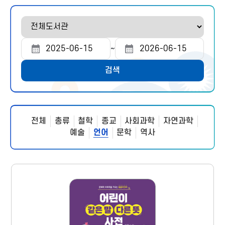
도
서
관
~
조
조
선
회
회
택
검색
시
종
작
료
일
일
전체
총류
철학
종교
사회과학
자연과학
예술
언어
문학
역사