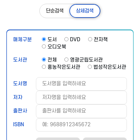
단순검색
상세검색
매체구분
도서
DVD
전자책
오디오북
도
도서관
전체
영광군립도서관
서
홍농작은도서관
법성작은도서관
관
전
도서명
체
저자
출판사
ISBN