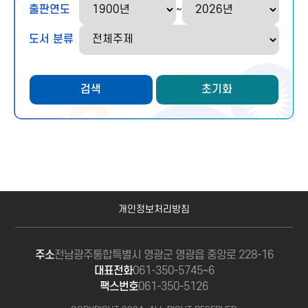
출판연도
~
출판연도 종료
도서 분류
검색
초기화
개인정보처리방침
주소
전남광주통합특별시 영광군 영광읍 중앙로 228-16
대표전화
061-350-5745~6
팩스번호
061-350-5126