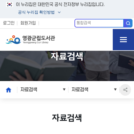
이 누리집은 대한민국 공식 전자정부 누리집입니다.
공식 누리집 확인방법
통
로그인
회원가입
합
모바일
검
색
메뉴 버
튼 열기
자료검색
본
home
자료검색
자료검색
문
시
작
자료검색