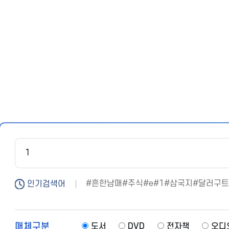
문
시
작
흔한남매
주식
e
1
삼국지
달러구
인기검색어
매체구분
도서
DVD
전자책
오디