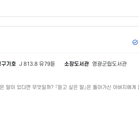
청구기호
J 813.8 유79듣
소장도서관
영광군립도서관
싶은 말이 있다면 무엇일까? 『듣고 싶은 말』은 돌아가신 아버지에게 