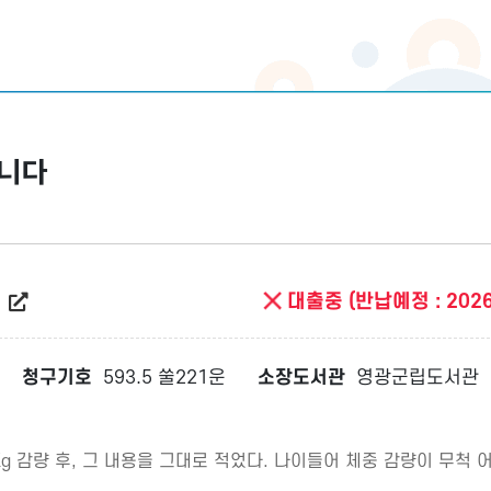
니다
트
대출중 (반납예정 : 2026
청구기호
593.5 쑬221운
소장도서관
영광군립도서관
 10Kg 감량 후, 그 내용을 그대로 적었다. 나이들어 체중 감량이 무척