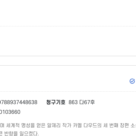
788937448638
청구기호
863 다67후
0103660
으며 세계적 명성을 얻은 알제리 작가 카멜 다우드의 세 번째 장편 소
큰 반향을 일으켰다.