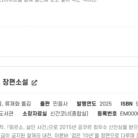
드 장편소설
, 류재화 옮김
출판
민음사
발행연도
2025
ISBN
9
도서관
소장자료실
신간코너(종합실)
등록번호
EM000
작. 『뫼르소, 살인 사건』으로 2015년 공쿠르 최우수 신인상을 받
이 금지된 알제리 내전, 이른바 ‘검은 10년’을 정면으로 다루며 