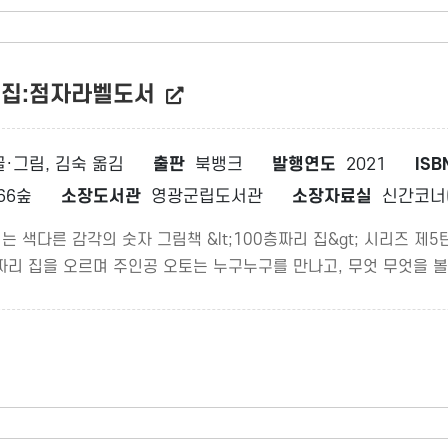
리 집:점자라벨도서
·그림, 김숙 옮김
출판
북뱅크
발행연도
2021
ISB
이66숲
소장도서관
영광군립도서관
소장자료실
신간코너
 색다른 감각의 숫자 그림책 &lt;100층짜리 집&gt; 시리즈 제5
0층짜리 집을 오르며 주인공 오토는 누구누구를 만나고, 무엇 무엇을 