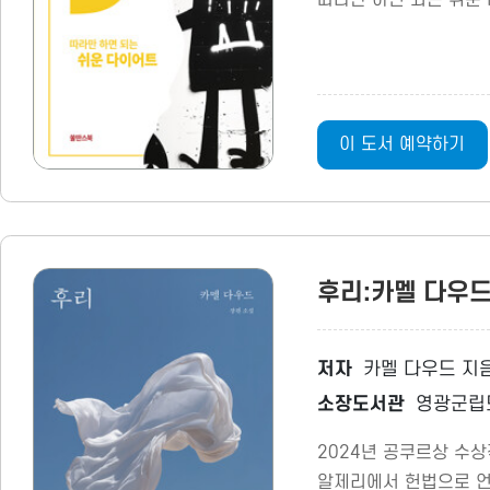
이 도서 예약하기
후리:카멜 다우
저자
카멜 다우드 지음
소장도서관
영광군립
2024년 공쿠르상 수상
알제리에서 헌법으로 언급