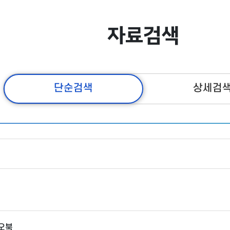
자료검색
단순검색
상세검
검
색
어
트
오북