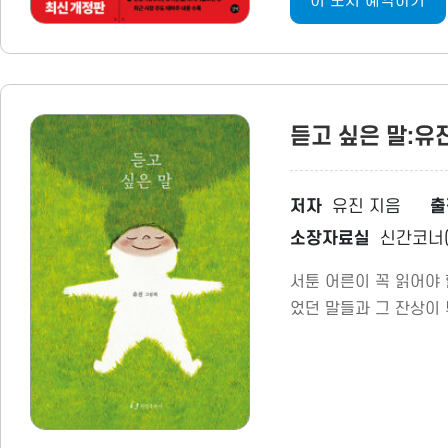
이 도서 예약하기
듣고 싶은 말:유
저자
유진 지음
출
소장자료실
신간코너(
서툰 어른이 꼭 읽어야 
었던 말들과 그 잔상이