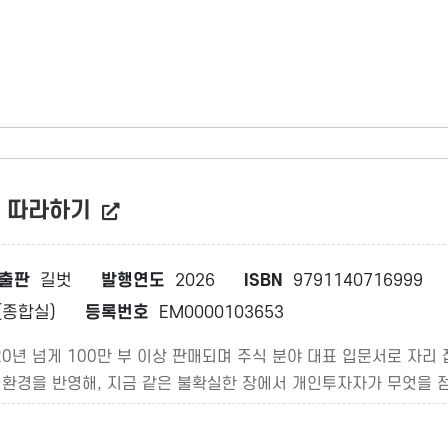
정 따라하기
출판
길벗
발행연도
2026
ISBN
9791140716999
종합실)
등록번호
EM0000103653
 20년 넘게 100만 부 이상 판매되며 주식 분야 대표 입문서로 자
장 환경을 반영해, 지금 같은 불확실한 장에서 개인투자자가 무엇을 