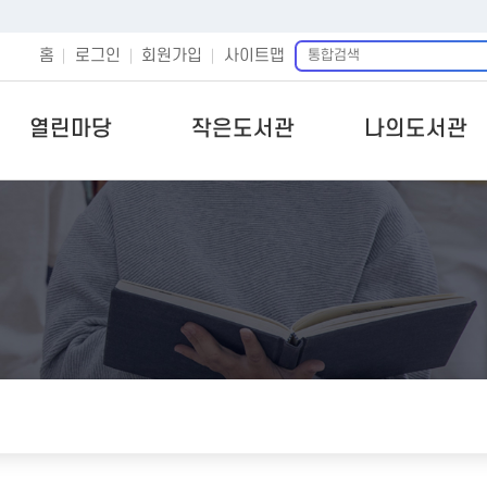
통
홈
로그인
회원가입
사이트맵
합
검
색
열린마당
작은도서관
나의도서관