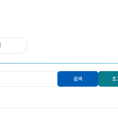
색
검색
초