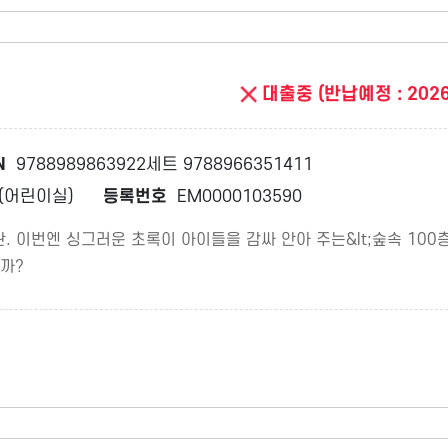
대출중 (반납예정 : 2026
N
9788989863922세트 9788966351411
(어린이실)
등록번호
EM0000103590
탄. 이번엔 싱그러운 초록이 아이들을 감싸 안아 주는&lt;숲속 100
볼까?