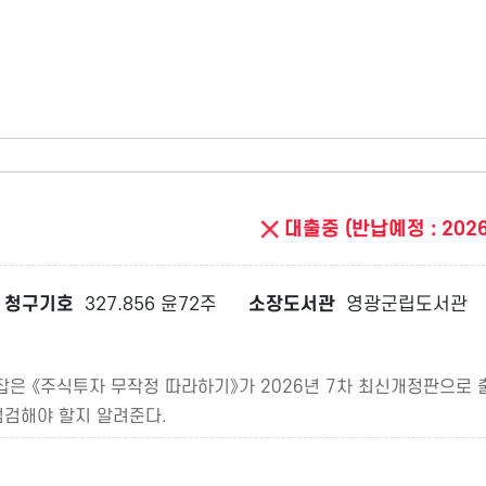
대출중 (반납예정 : 2026
청구기호
327.856 윤72주
소장도서관
영광군립도서관
리 잡은 《주식투자 무작정 따라하기》가 2026년 7차 최신개정판으로
점검해야 할지 알려준다.