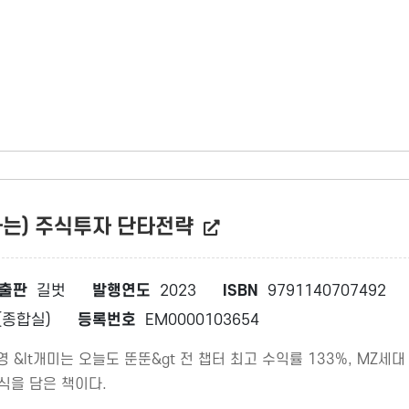
하는) 주식투자 단타전략
출판
길벗
발행연도
2023
ISBN
9791140707492
종합실)
등록번호
EM0000103654
영 &lt개미는 오늘도 뚠뚠&gt 전 챕터 최고 수익률 133%, M
식을 담은 책이다.