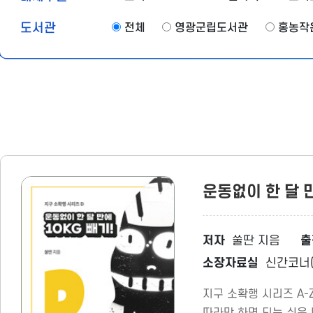
도서관
전체
영광군립도서관
홍농작
운동없이 한 달 
저자
쑬딴 지음
출
소장자료실
신간코너(
지구 소확행 시리즈 A-Z
따라만 하면 되는 쉬운