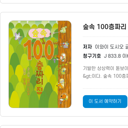
숲속 100층짜
저자
이와이 도시오 글
청구기호
J 833.8 
기발한 상상력이 돋보이는
&gt;이다. 숲속 10
이 도서 예약하기