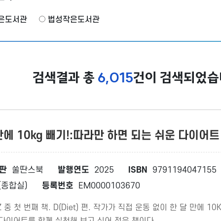
은도서관
법성작은도서관
검색결과 총
6,015
건이 검색되었습
만에 10kg 빼기!:따라만 하면 되는 쉬운 다이어
판
쑬딴스북
발행연도
2025
ISBN
9791194047155
종합실)
등록번호
EM0000103670
 중 첫 번째 책. D(Diet) 편. 작가가 직접 운동 없이 한 달 만에
 다이어트를 함께 실천해 보고 싶어 적은 책이다.