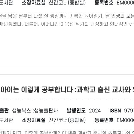
도서관
소장자료실
신간코너(종합실)
등록번호
EM000
을 낳은 날부터 다섯 살 생일까지 기록한 육아일기. 딸 인생의 보물 
재탄생했다. 더불어, 어머니인 이옥선 작가의 단정하고 현대적인 에세
아이는 이렇게 공부합니다 :과학고 출신 교사와 
출판
생능북스 :생능출판사
발행연도
2024
ISBN
979
도서관
소장자료실
신간코너(종합실)
등록번호
EM000
영재가 되고, 어떻게 공부할까? 이 책은 과학고 출신의 초등교사와