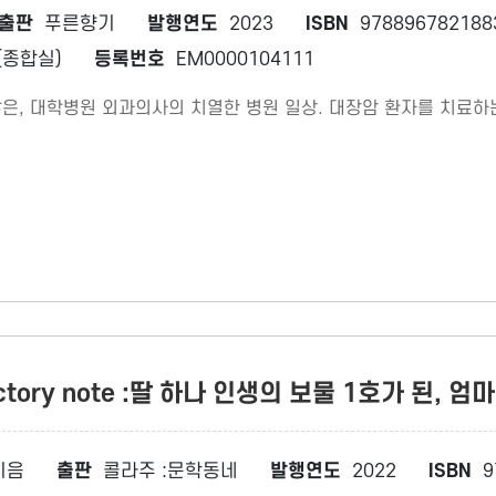
출판
푸른향기
발행연도
2023
ISBN
978896782188
종합실)
등록번호
EM0000104111
은, 대학병원 외과의사의 치열한 병원 일상. 대장암 환자를 치료하
ctory note :딸 하나 인생의 보물 1호가 된, 
지음
출판
콜라주 :문학동네
발행연도
2022
ISBN
9