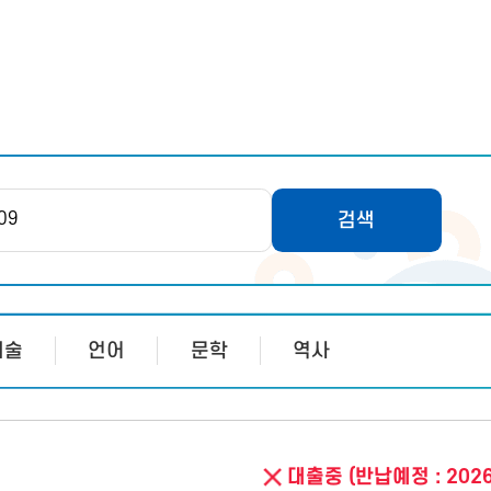
검색
예술
언어
문학
역사
대출중 (반납예정 : 2026