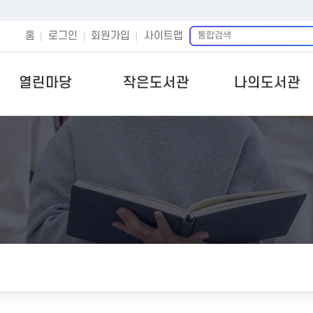
통
홈
로그인
회원가입
사이트맵
합
검
색
열린마당
작은도서관
나의도서관