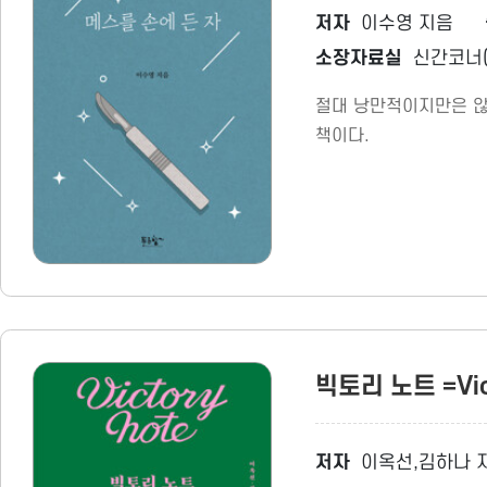
저자
이수영 지음
소장자료실
신간코너(
절대 낭만적이지만은 않
책이다.
빅토리 노트 =Vi
저자
이옥선,김하나 