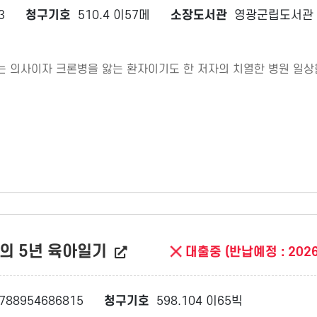
3
청구기호
510.4 이57메
소장도서관
영광군립도서관
는 의사이자 크론병을 앓는 환자이기도 한 저자의 치열한 병원 일상
엄마의 5년 육아일기
대출중 (반납예정 : 2026
788954686815
청구기호
598.104 이65빅