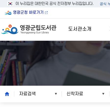
이 누리집은 대한민국 공식 전자정부 누리집입니다.
공식 
영광군청 바로가기
도서관소개
home
자료검색
신착자료
본