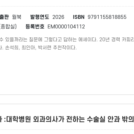
출판
윌북
발행연도
2026
ISBN
9791155818855
종합실)
등록번호
EM0000104112
 수 있을까라는 질문에 그렇다고 답하는 에세이다. 20년 경력 카
. 손석희, 최인아, 박서련 추천작이다.
자 :대학병원 외과의사가 전하는 수술실 안과 밖