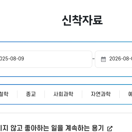
신착자료
도
~
서
관
선
택
철학
종교
사회과학
자연과학
치지 않고 좋아하는 일을 계속하는 용기