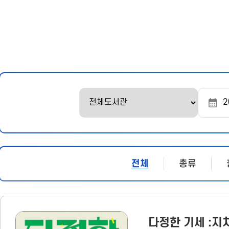
문
시
작
조
조
회
회
시
종
작
료
일
일
전체
총류
다정한 기세 :지