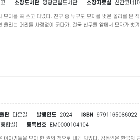
3꼬
소장도서관
영광군립도서관
소장자료실
신간코너(
 모자를 꼭 쓰고 다녔다. 친구 중 누구도 모자를 벗은 올리를 본 
 올리는 머리를 사정없이 긁다가, 결국 친구들 앞에서 모자가 벗겨
 용기와 스스로를 사랑하게 되는 성장의 과정을 담은 그림책이다.
출판
다온길
발행연도
2024
ISBN
9791165086022
종합실)
등록번호
EM0000104104
은 이야기들을 모아 한 권의 책으로 내게 되었다. 김동인은 한국의 