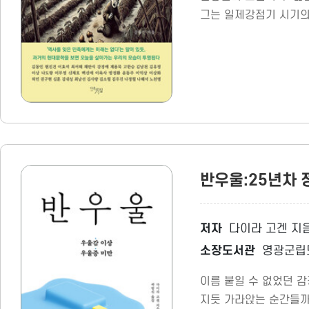
그는 일제강점기 시기의
반우울:25년차
저자
다이라 고겐 지음
소장도서관
영광군립
이름 붙일 수 없었던 
지듯 가라앉는 순간들까