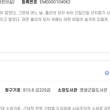
어린이실)
등록번호
EM0000104062
적이 없었다. 그런데 어느 날, 올리의 모자 속이 간질간질 간지럽기 
지고 말았다. 과연 올리의 모자 속에는 어떤 비밀이 숨겨져 있을까.
청구기호
813.6 김225감
소장도서관
영광군립도서관
근대 소설가로, 근대적 문학 기법을 도입하여 사실주의적 소설로 유