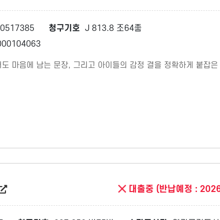
0517385
청구기호
J 813.8 조64좋
00104063
도 마음에 남는 문장, 그리고 아이들의 감정 결을 정확하게 붙잡은
대출중 (반납예정 : 2026