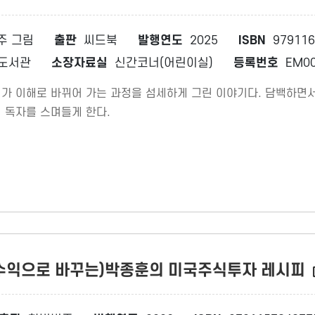
주 그림
출판
씨드북
발행연도
2025
ISBN
979116
도서관
소장자료실
신간코너(어린이실)
등록번호
EM00
가 이해로 바뀌어 가는 과정을 섬세하게 그린 이야기다. 담백하면서
 독자를 스며들게 한다.
 수익으로 바꾸는)박종훈의 미국주식투자 레시피