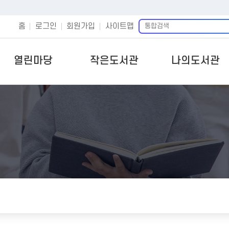
통
홈
로그인
회원가입
사이트맵
합
검
색
열린마당
작은도서관
나의도서관