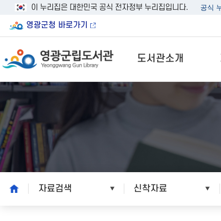
이 누리집은 대한민국 공식 전자정부 누리집입니다.
공식 
영광군청 바로가기
도서관소개
home
자료검색
신착자료
본