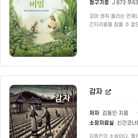
청구기호
J 873 푸6
꼬마 생쥐 올리는 언제나
간지러움을 참을 수 없던
대로 자신을 받아들이는
감자
저자
김동인 지음
소장자료실
신간코너(
김동인의 소설이다. 짧