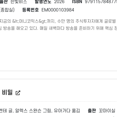
출판
한빛비즈
발행연도
2026
ISBN
979115784877
종합실)
등록번호
EM0000103984
부터 지금의 &lt;머니코믹스&gt;까지, 수만 명의 주식투자자에게 글
침 방송을 해오고 있다. 매일 새벽마다 방송을 준비하기 위해 핵심 
다. 이 책은 그간의 노하우를 정리한 것이다.
의 비밀
엔테 글, 알렉스 스완슨 그림, 유아가다 옮김
출판
꼬마이실