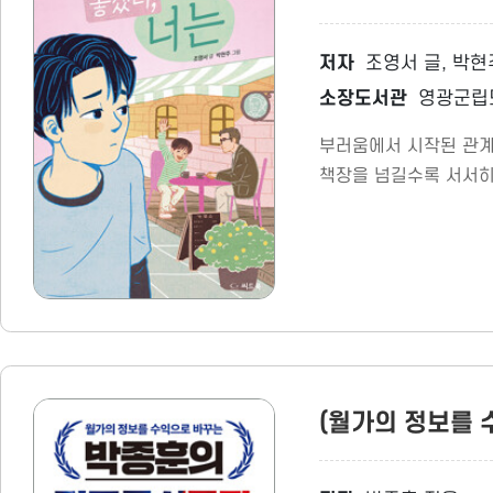
저자
조영서 글, 박현
소장도서관
영광군립
부러움에서 시작된 관계
책장을 넘길수록 서서히
(월가의 정보를