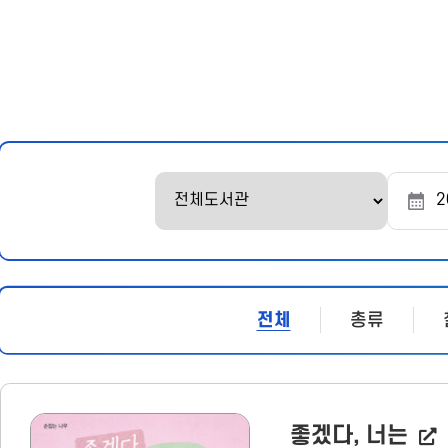
문
시
작
조
조
회
회
시
종
작
료
일
일
전체
총류
좋겠다, 너는