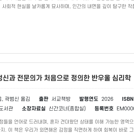
 사회적 현실을 날카롭게 묘사하며, 인간의 내면을 깊이 탐구한 작
 정신과 전문의가 처음으로 정의한 반우울 심리학
, 곽범신 옮김
출판
서교책방
발행연도
2026
ISBN
도서관
소장자료실
신간코너(종합실)
등록번호
EM000
감정들을 언어로 드러내며, 혼자 견뎌왔던 상태를 이해 가능한 영역으
지. 이 책은 우리가 외면해온 감정을 직면하게 하여 회복이 바로 그