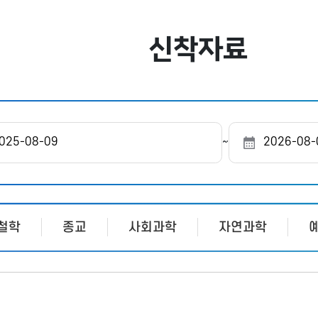
신착자료
도
~
서
관
선
택
철학
종교
사회과학
자연과학