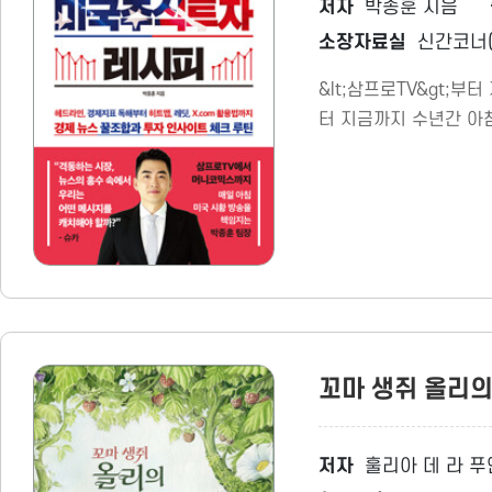
저자
박종훈 지음
소장자료실
신간코너(
&lt;삼프로TV&gt;
터 지금까지 수년간 아
크 루틴을 완성하게 되었
꼬마 생쥐 올리
저자
훌리아 데 라 푸