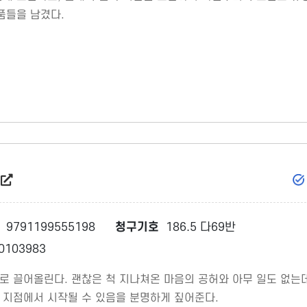
품들을 남겼다.
9791199555198
청구기호
186.5 다69반
0103983
로 끌어올린다. 괜찮은 척 지나쳐온 마음의 공허와 아무 일도 없는
 지점에서 시작될 수 있음을 분명하게 짚어준다.