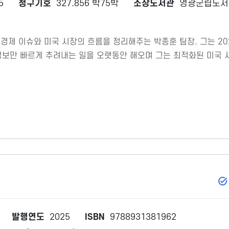
5
청구기호
327.856 박75박
소장도서관
영광군립도서
로벌 경제 이슈와 미국 시장의 흐름을 정리해주는 박종훈 팀장. 그는 2
정보만 빠르게 추려내는 일을 오랫동안 해오며 그는 최적화된 미국 
발행연도
2025
ISBN
9788931381962